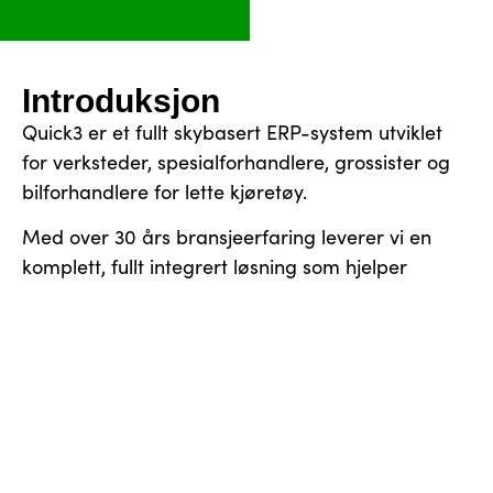
Introduksjon
Quick3 er et fullt skybasert ERP-system utviklet
for verksteder, spesialforhandlere, grossister og
bilforhandlere for lette kjøretøy.
Med over 30 års bransjeerfaring leverer vi en
komplett, fullt integrert løsning som hjelper
virksomheten din å jobbe smartere, raskere og
med full kontroll.
Book en demo