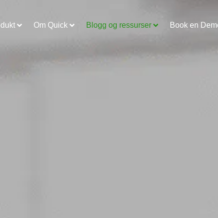
odukt
Om Quick
Blogg og ressurser
Book en Dem