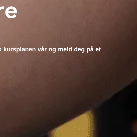
re
k kursplanen vår og meld deg på et