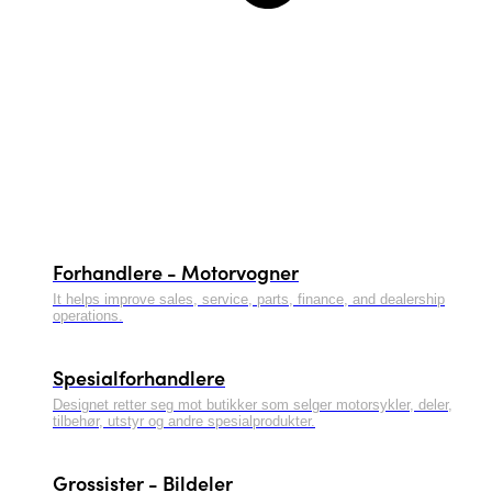
Forhandlere - Motorvogner
It helps improve sales, service, parts, finance, and dealership
operations.
Spesialforhandlere
Designet retter seg mot butikker som selger motorsykler, deler,
tilbehør, utstyr og andre spesialprodukter.
Grossister - Bildeler