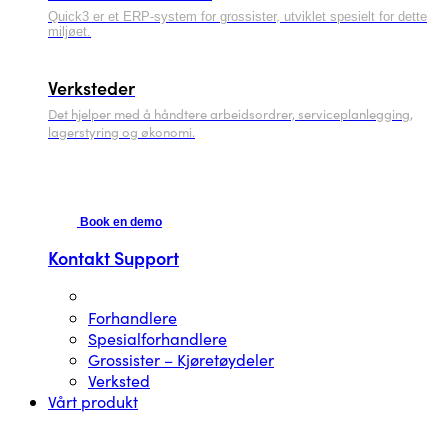
Quick3 er et ERP-system for grossister, utviklet spesielt for dette
miljøet.
Verksteder
Det hjelper med å håndtere arbeidsordrer, serviceplanlegging,
lagerstyring og økonomi.
Vil du vite mer?
Book en demo
Kontakt Support
61 15 90 00
Forhandlere
Spesialforhandlere
Grossister – Kjøretøydeler
Verksted
Vårt produkt